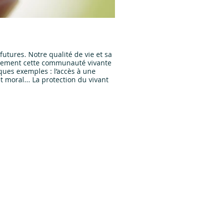
L’action commune
tures. Notre qualité de vie et sa
Nous le savons, l’impact négatif
tivement cette communauté vivante
solutions face aux enjeux liés a
ques exemples : l’accès à une
Nous soutenons l’échange de savo
équitable, inclusive et respectu