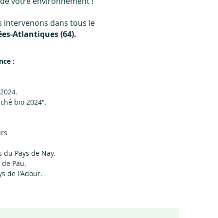
e de votre environnement !
intervenons dans tous le
s-Atlantiques (64).
nce :
 2024.
rché bio 2024".
urs
du Pays de Nay.
 de Pau.
ys de l'Adour.