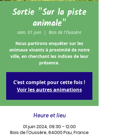
Sortie "Sur la piste
animale"
sam. 01 juin
  |  
Bois de l'Oussère
Nous partirons enquêter sur les
animaux vivants à proximité de notre
ville, en cherchant les indices de leur
C'est complet pour cette fois !
Voir les autres animations
Heure et lieu
01 juin 2024, 09:30 – 12:00
Bois de l'Oussère, 64000 Pau, France