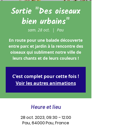
Sortie "Des oiseaux
bien urbains"
sam. 28 oct.
  |  
Pau
En route pour une balade découverte
entre parc et jardin à la rencontre des
oiseaux qui subliment notre ville de
leurs chants et de leurs couleurs !
C'est complet pour cette fois !
Voir les autres animations
Heure et lieu
28 oct. 2023, 09:30 – 12:00
Pau, 64000 Pau, France