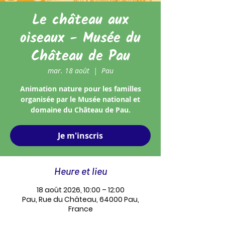
Le château aux
oiseaux - Musée du
Château de Pau
mar. 18 août
  |  
Pau
Animation nature pour les familles
organisée par le Musée national et
domaine du Château de Pau.
Je m'inscris
Heure et lieu
18 août 2026, 10:00 – 12:00
Pau, Rue du Château, 64000 Pau,
France