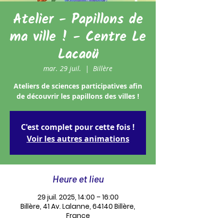
Atelier - Papillons de
ma ville ! - Centre Le
Lacaoü
mar. 29 juil.
  |  
Billère
Ateliers de sciences participatives afin
de découvrir les papillons des villes !
C'est complet pour cette fois !
Voir les autres animations
Heure et lieu
29 juil. 2025, 14:00 – 16:00
Billère, 41 Av. Lalanne, 64140 Billère,
France